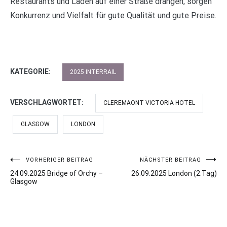
Restaurants und Läden auf einer Straße drängen, sorgen
Konkurrenz und Vielfalt für gute Qualität und gute Preise.
KATEGORIE:
2025 INTERRAIL
VERSCHLAGWORTET:
CLEREMAONT VICTORIA HOTEL
GLASGOW
LONDON
VORHERIGER BEITRAG
NÄCHSTER BEITRAG
Beitragsnavigation
24.09.2025 Bridge of Orchy –
26.09.2025 London (2.Tag)
Glasgow