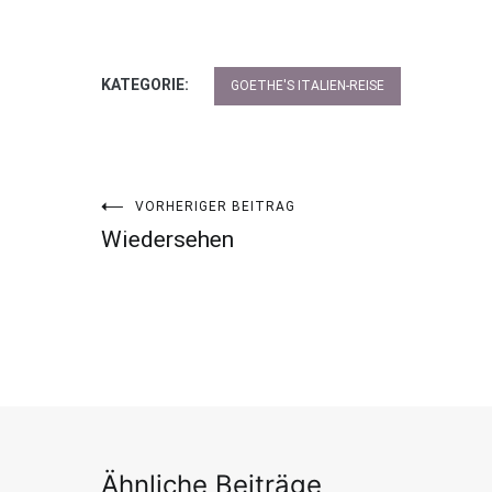
KATEGORIE:
GOETHE'S ITALIEN-REISE
VORHERIGER BEITRAG
Beitragsnavigation
Wiedersehen
Ähnliche Beiträge