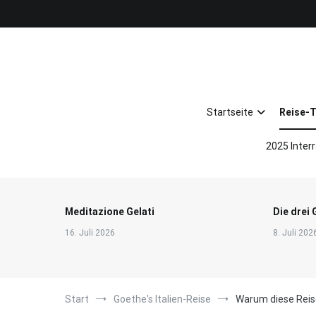
Zum
Inhalt
springen
Startseite
Reise-
2025 Interr
Meditazione Gelati
Die drei 
16. Juli 2026
8. Juli 202
Start
Goethe's Italien-Reise
Warum diese Reis