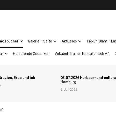
Arkadien ist ein Gemütszustand!
Tagebücher
Galerie – Seite
Aktuelles
Tikkun Olam – La
ail
Flanierende Gedanken
Vokabel-Trainer für Italienisch A 1
Grazien, Eros und ich
03.07.2026 Harbour- and cultura
Hamburg
6
2. Juli 2026
e?