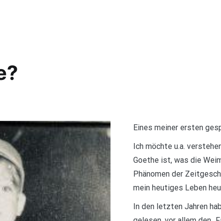
e?
Eines meiner ersten ges
Ich möchte u.a. verstehe
Goethe ist, was die Wei
Phänomen der Zeitgeschi
mein heutiges Leben heu
In den letzten Jahren h
gelesen, vor allem den „