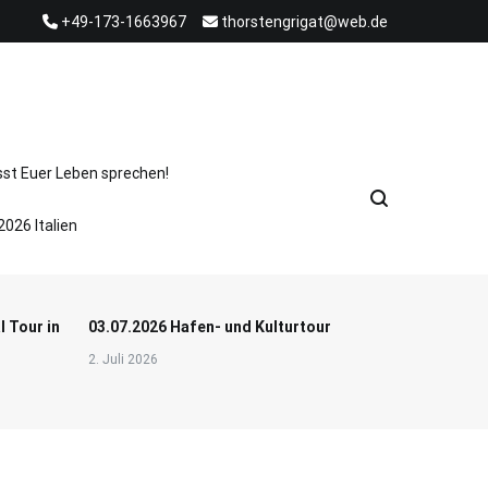
+49-173-1663967
thorstengrigat@web.de
sst Euer Leben sprechen!
2026 Italien
l Tour in
03.07.2026 Hafen- und Kulturtour
2. Juli 2026