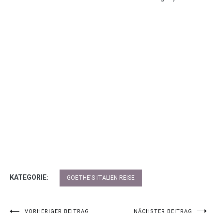
KATEGORIE:
GOETHE'S ITALIEN-REISE
VORHERIGER BEITRAG
NÄCHSTER BEITRAG
Beitragsnavigation