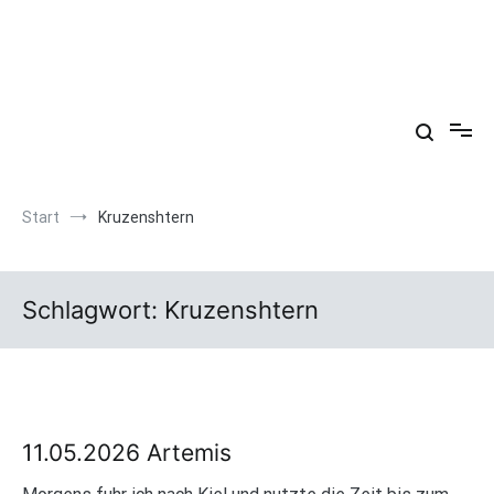
Zum
Inhalt
springen
Arkadien ist ein Gemütszustand!
Start
Kruzenshtern
Schlagwort:
Kruzenshtern
11.05.2026 Artemis