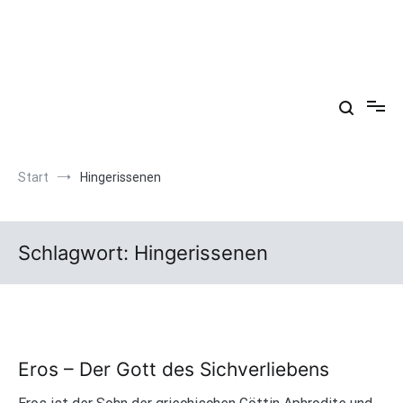
Zum
Inhalt
springen
Arkadien ist ein Gemütszustand!
Start
Hingerissenen
Schlagwort:
Hingerissenen
Eros – Der Gott des Sichverliebens