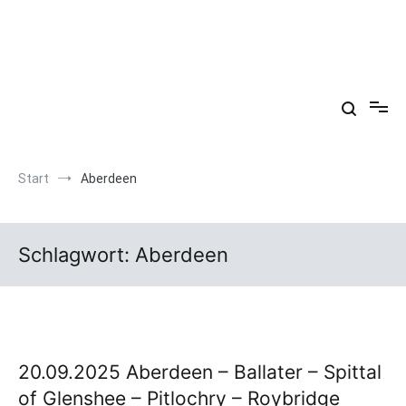
Zum
Inhalt
springen
Arkadien ist ein Gemütszustand!
Start
Aberdeen
Schlagwort:
Aberdeen
20.09.2025 Aberdeen – Ballater – Spittal
of Glenshee – Pitlochry – Roybridge