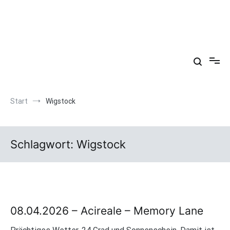
Zum
Inhalt
springen
Arkadien ist ein Gemütszustand!
Start
Wigstock
Schlagwort:
Wigstock
08.04.2026 – Acireale – Memory Lane