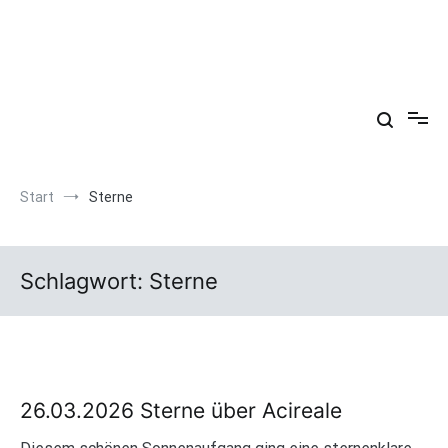
Zum
Inhalt
springen
Arkadien ist ein Gemütszustand!
Start
Sterne
Schlagwort:
Sterne
26.03.2026 Sterne über Acireale