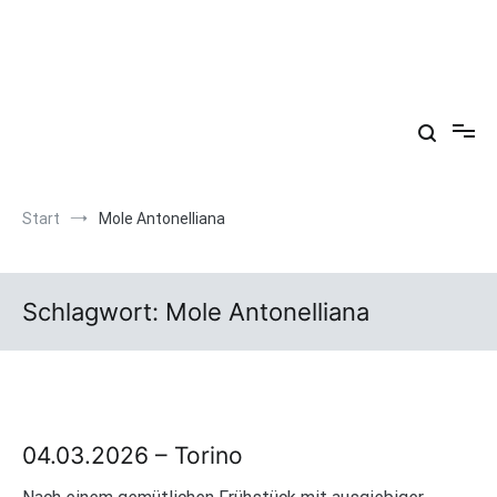
Zum
Inhalt
springen
Arkadien ist ein Gemütszustand!
Start
Mole Antonelliana
Schlagwort:
Mole Antonelliana
04.03.2026 – Torino