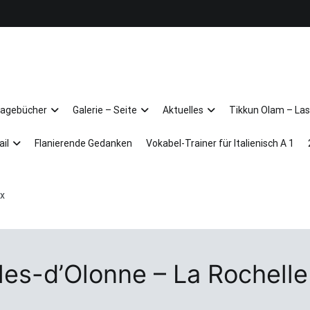
Arkadien ist ein Gemütszustand!
Tagebücher
Galerie – Seite
Aktuelles
Tikkun Olam – Las
ail
Flanierende Gedanken
Vokabel-Trainer für Italienisch A 1
ux
es-d’Olonne – La Rochelle