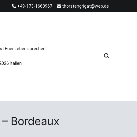
+49-173-1663967
thorstengrigat@web.de
st Euer Leben sprechen!
2026 Italien
 – Bordeaux