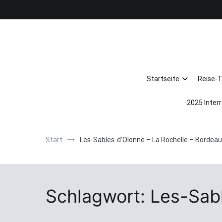
Zum
Inhalt
springen
Startseite
Reise-
2025 Interr
Start
Les-Sables-d’Olonne – La Rochelle – Bordea
Schlagwort:
Les-Sabl