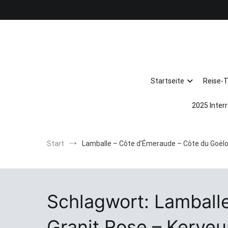
Zum
Inhalt
springen
Startseite
Reise-
2025 Interr
Start
Lamballe – Côte d’Émeraude – Côte du Goëlo
Schlagwort:
Lamballe
Granit Rose – Kerveu