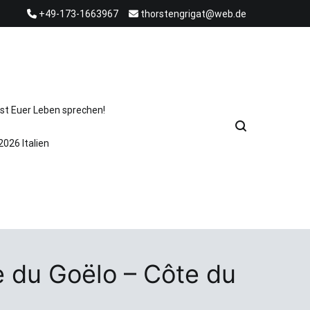
+49-173-1663967
thorstengrigat@web.de
st Euer Leben sprechen!
2026 Italien
 du Goëlo – Côte du