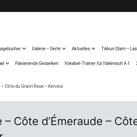
Arkadien ist ein Gemütszustand!
Tagebücher
Galerie – Seite
Aktuelles
Tikkun Olam – Las
ail
Flanierende Gedanken
Vokabel-Trainer für Italienisch A 1
 – Côte du Granit Rose – Kerveur
 – Côte d’Émeraude – Côte
r