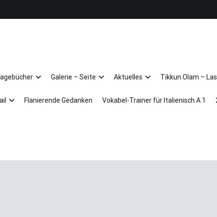
Arkadien ist ein Gemütszustand!
Tagebücher
Galerie – Seite
Aktuelles
Tikkun Olam – Las
ail
Flanierende Gedanken
Vokabel-Trainer für Italienisch A 1