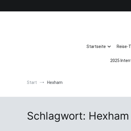
Zum
Inhalt
springen
Startseite
Reise-
2025 Interr
Start
Hexham
Schlagwort:
Hexham