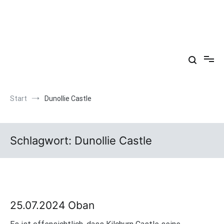
Zum
Inhalt
springen
Arkadien ist ein Gemütszustand!
Start
Dunollie Castle
Schlagwort:
Dunollie Castle
25.07.2024 Oban