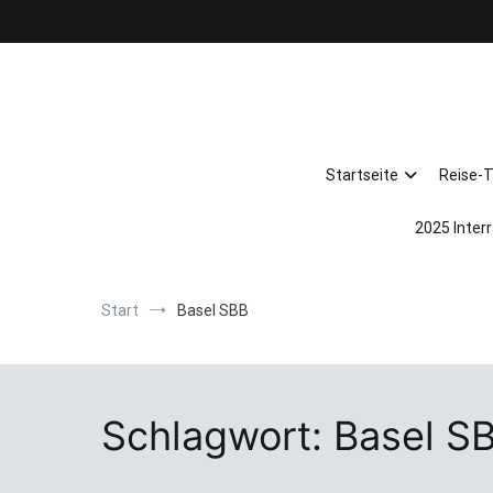
Zum
Inhalt
springen
Startseite
Reise-
2025 Interr
Start
Basel SBB
Schlagwort:
Basel S