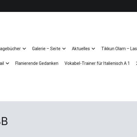
Arkadien ist ein Gemütszustand!
Tagebücher
Galerie – Seite
Aktuelles
Tikkun Olam – Las
ail
Flanierende Gedanken
Vokabel-Trainer für Italienisch A 1
BB