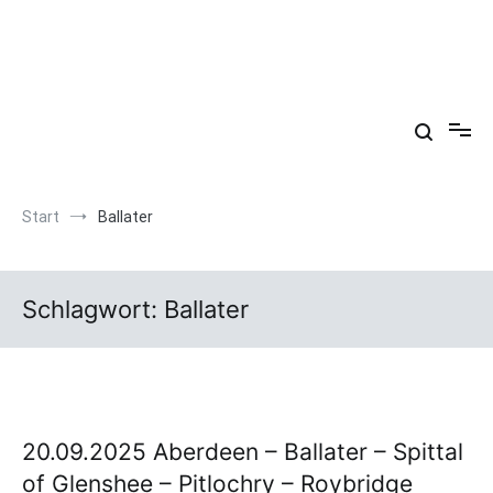
Zum
Inhalt
springen
Arkadien ist ein Gemütszustand!
Start
Ballater
Schlagwort:
Ballater
20.09.2025 Aberdeen – Ballater – Spittal
of Glenshee – Pitlochry – Roybridge